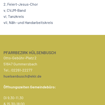
2. Feiert-Jesus-Chor
v. CVJM-Band
vi. Tanzkreis
vii. Näh- und Handarbeitskreis
PFARRBEZIRK HÜLSENBUSCH
Otto-Gebühr-Platz 2
51647 Gummersbach
Tel.: 02261-22277
huelsenbusch@ekir.de
Öffnungszeiten Gemeindebüro:
Di 9.30-11.30
& 15.30-18.00