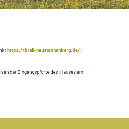
ink:
https://brell-haustannenberg.de/
),
ach an der Eingangspforte des „Hauses am