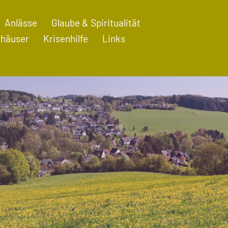
Anlässe
Glaube & Spiritualität
häuser
Krisenhilfe
Links