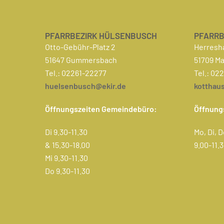
PFARRBEZIRK HÜLSENBUSCH
PFARRB
Otto-Gebühr-Platz 2
Herresha
51647 Gummersbach
51709 M
Tel.: 02261-22277
Tel.: 02
huelsenbusch@ekir.de
kotthau
Öffnungszeiten Gemeindebüro:
Öffnung
Di 9.30-11.30
Mo, Di, D
& 15.30-18.00
9.00-11.
Mi 9.30-11.30
Do 9.30-11.30