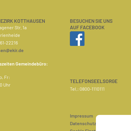
EZIRK KOTTHAUSEN
BESUCHEN SIE UNS
AUF FACEBOOK
gener Str. 1a
arienheide
261-22216
sen@ekir.de
szeiten Gemeindebüro:
o, Fr:
TELEFONSEELSORGE
30 Uhr
Tel.: 0800-1110111
Impressum
Datenschutz
Cookie Einstellungen